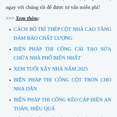
ngay với chúng tôi để được tư vấn miễn phí!
>>>
Xem thêm
:
CÁCH BỐ TRÍ THÉP CỘT NHÀ CAO TẦNG
ĐẢM BẢO CHẤT LƯỢNG
BIỆN PHÁP THI CÔNG CẢI TẠO SỬA
CHỮA NHÀ PHỔ BIẾN NHẤT
XEM TUỔI XÂY NHÀ NĂM 2025
BIỆN PHÁP THI CÔNG CỘT TRÒN CHO
NHÀ DÂN
BIỆN PHÁP THI CÔNG KÉO CÁP ĐIỆN AN
TOÀN, HIỆU QUẢ