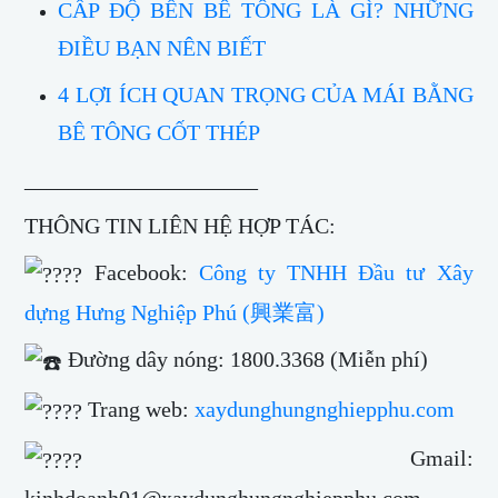
CẤP ĐỘ BỀN BÊ TÔNG LÀ GÌ? NHỮNG
ĐIỀU BẠN NÊN BIẾT
4 LỢI ÍCH QUAN TRỌNG CỦA MÁI BẰNG
BÊ TÔNG CỐT THÉP
_____________________
THÔNG TIN LIÊN HỆ HỢP TÁC:
Facebook:
Công ty TNHH Đầu tư Xây
dựng Hưng Nghiệp Phú (興業富)
Đường dây nóng: 1800.3368 (Miễn phí)
Trang web:
xaydunghungnghiepphu.com
Gmail: