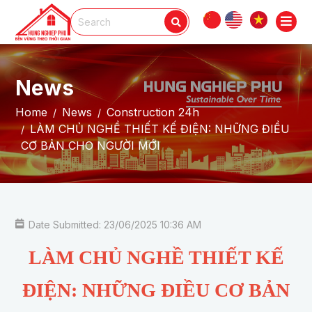
News
Home
News
Construction 24h
LÀM CHỦ NGHỀ THIẾT KẾ ĐIỆN: NHỮNG ĐIỀU
CƠ BẢN CHO NGƯỜI MỚI
Date Submitted: 23/06/2025 10:36 AM
LÀM CHỦ NGHỀ THIẾT KẾ
ĐIỆN: NHỮNG ĐIỀU CƠ BẢN