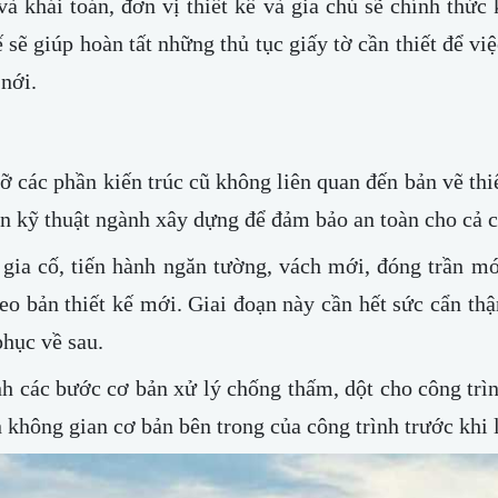
và khái toán, đơn vị thiết kế và gia chủ sẽ chính thức
 sẽ giúp hoàn tất những thủ tục giấy tờ cần thiết để việ
 nới.
dỡ các phần kiến trúc cũ không liên quan đến bản vẽ thi
n kỹ thuật ngành xây dựng để đảm bảo an toàn cho cả 
 gia cố, tiến hành ngăn tường, vách mới, đóng trần mớ
eo bản thiết kế mới. Giai đoạn này cần hết sức cẩn thậ
phục về sau.
ành các bước cơ bản xử lý chống thấm, dột cho công trì
không gian cơ bản bên trong của công trình trước khi lắp