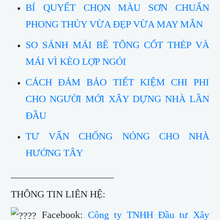
BÍ QUYẾT CHỌN MÀU SƠN CHUẨN
PHONG THỦY VỪA ĐẸP VỪA MAY MẮN
SO SÁNH MÁI BÊ TÔNG CỐT THÉP VÀ
MÁI VÌ KÈO LỢP NGÓI
CÁCH ĐẢM BẢO TIẾT KIỆM CHI PHI
CHO NGƯỜI MỚI XÂY DỰNG NHÀ LẦN
ĐẦU
TƯ VẤN CHỐNG NÓNG CHO NHÀ
HƯỚNG TÂY
_____________________
THÔNG TIN LIÊN HỆ:
Facebook:
Công ty TNHH Đầu tư Xây