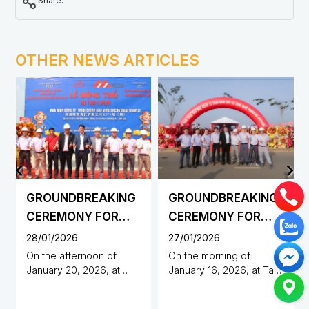
Share:
OTHER NEWS ARTICLES
GROUNDBREAKING
GROUNDBREAKING
CEREMONY FOR
CEREMONY FOR
THE
THE
28/01/2026
27/01/2026
CONSTRUCTION OF
CONSTRUCTION OF
On the afternoon of
On the morning of
January 20, 2026, at
January 16, 2026, at Tan
JING CHENG
DUNHUANG
Minh Hung – Sikico
Phu Industrial Cluster,
PRECISION CO.,
SCIENCE AND
Industrial Park, Dong Nai
Den Den Hamlet, Dong